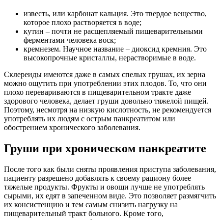
известь, или карбонат кальция. Это твердое вещество,
которое плохо растворяется в воде;
кутин – почти не расщепляемый пищеварительными
ферментами человека воск;
кремнезем. Научное название – диоксид кремния. Это
высокопрочные кристаллы, нерастворимые в воде.
Склереиды имеются даже в самых спелых грушах, их зерна
можно ощутить при употреблении этих плодов. То, что они
плохо перевариваются в пищеварительном тракте даже
здорового человека, делает груши довольно тяжелой пищей.
Поэтому, несмотря на низкую кислотность, не рекомендуется
употреблять их людям с острым панкреатитом или
обострением хронического заболевания.
Груши при хроническом панкреатите
После того как были сняты проявления приступа заболевания,
пациенту разрешено добавлять к своему рациону более
тяжелые продукты. Фрукты и овощи лучше не употреблять
сырыми, их едят в запеченном виде. Это позволяет размягчить
их консистенцию и тем самым снизить нагрузку на
пищеварительный тракт больного. Кроме того,