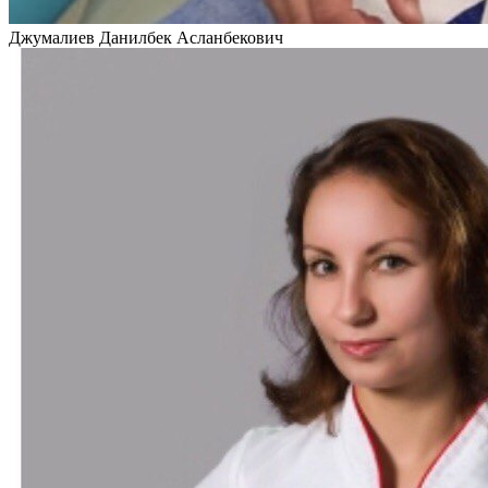
Джумалиев Данилбек Асланбекович