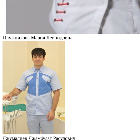
Плужникова Мария Леонидовна
Джумалиев Джамбулат Расулович